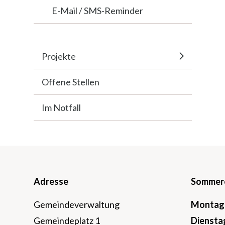
E-Mail / SMS-Reminder
Projekte
Offene Stellen
Im Notfall
Footer
Adresse
Sommeröf
Gemeindeverwaltung
Mo
ntag
Gemeindeplatz 1
Di
ensta