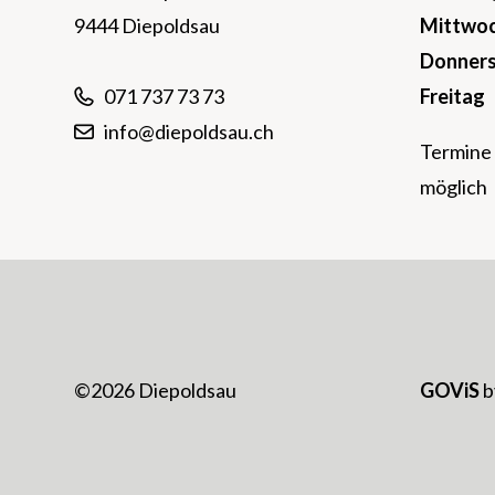
9444 Diepoldsau
Mi
ttwo
Do
nner
Fr
eitag
071 737 73 73
info@diepoldsau.ch
Termine 
möglich
©2026 Diepoldsau
GOViS
b