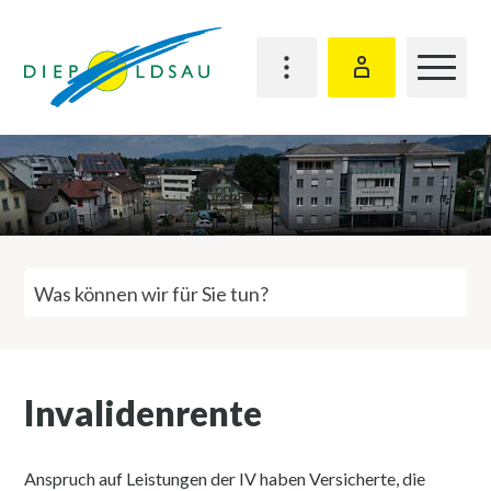
Schnellnavigation
Navigieren in Diepoldsau
Hauptn
Bürgerkonto
Suchbegriff
Suche st
Invalidenrente
Anspruch auf Leistungen der IV haben Versicherte, die