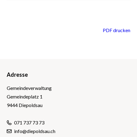
PDF drucken
Adresse
Footer
Gemeindeverwaltung
Gemeindeplatz 1
9444 Diepoldsau
071 737 73 73
info@diepoldsau.ch