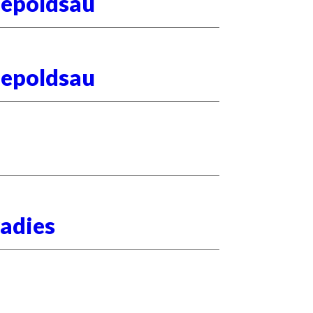
iepoldsau
iepoldsau
adies