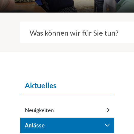
Suchbegriff
Inhaltsnavigation
Aktuelles
Neuigkeiten
Anlässe