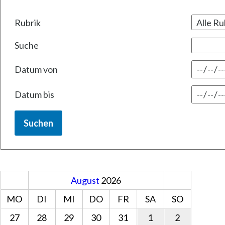
Rubrik
Suche
Datum von
Datum bis
Suchen
August
2026
MO
DI
MI
DO
FR
SA
SO
27
28
29
30
31
1
2