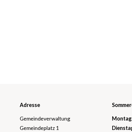
Footer
Adresse
Sommeröf
Gemeindeverwaltung
Mo
ntag
Gemeindeplatz 1
Di
ensta