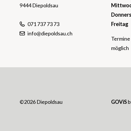
9444 Diepoldsau
Mi
ttwo
Do
nner
Fr
eitag
071 737 73 73
info@diepoldsau.ch
Termine 
möglich
©2026 Diepoldsau
GOViS
b