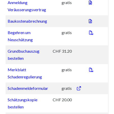
Anmeldung 
Anmeldung
gratis
Veräusserungsvertrag
Baukostena
Baukostenabrechnung
Begehren 
Begehren um
gratis
Neuschätzung
Grundbuchauszug
CHF 31.20
bestellen
Merkblatt
Merkblatt
gratis
Schadenregulierung
Schadenmeldeformul
Schadenmeldeformular
gratis
Schätzungskopie
CHF 20.00
bestellen