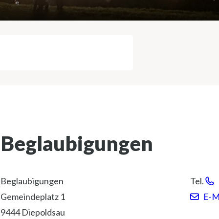
Suche starten
Beglaubigungen
Adresse
Beglaubigungen
Tel.
Gemeindeplatz 1
E-M
9444 Diepoldsau