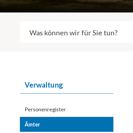
Suchbegriff
Inhaltsnavigation
Verwaltung
Personenregister
Ämter