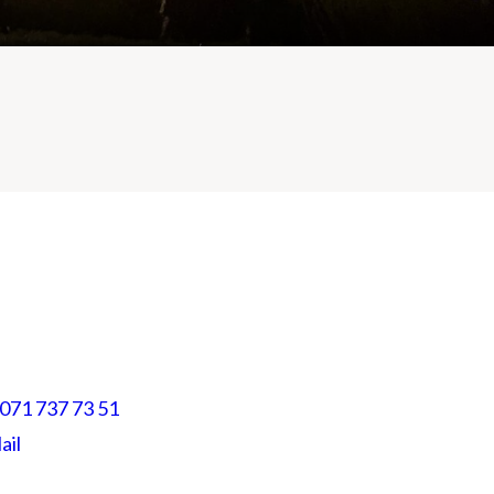
071 737 73 51
ail