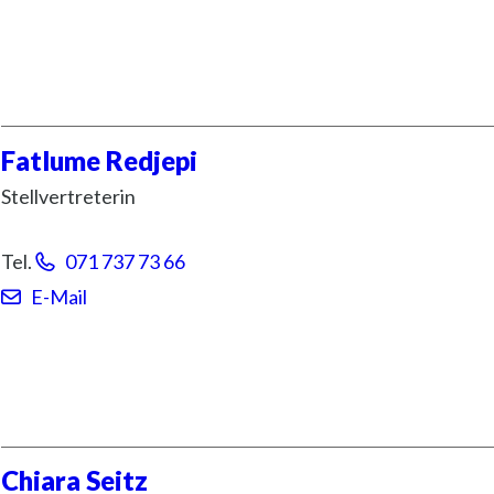
Fatlume
Redjepi
Stellvertreterin
Tel.
071 737 73 66
E-Mail
Chiara
Seitz