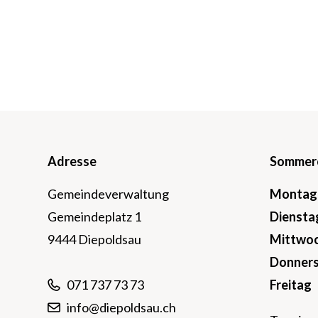
Footer
Adresse
Sommeröf
Gemeindeverwaltung
Mo
ntag
Gemeindeplatz 1
Di
ensta
9444 Diepoldsau
Mi
ttwo
Do
nner
Fr
eitag
071 737 73 73
info@diepoldsau.ch