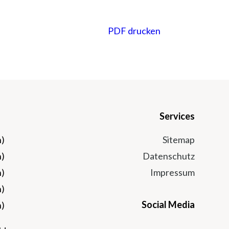
PDF drucken
Services
n)
Sitemap
n)
Datenschutz
n)
Impressum
n)
Social Media
n)