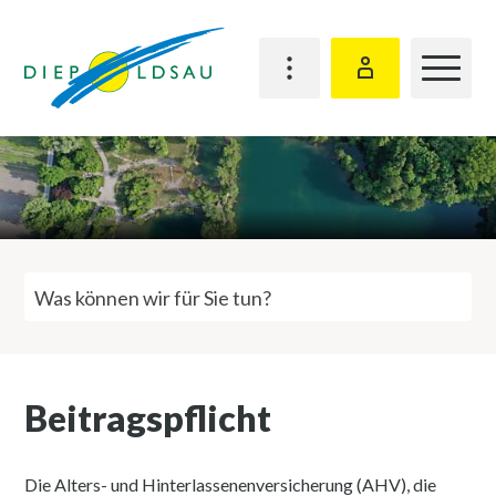
Schnellnavigation
Navigieren in Diepoldsau
Hauptn
Bürgerkonto
Suchbegriff
Suche st
Beitragspflicht
Die Alters- und Hinterlassenenversicherung (AHV), die