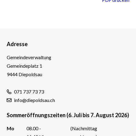
Adresse
Footer
Gemeindeverwaltung
Gemeindeplatz 1
9444 Diepoldsau
071 737 73 73
info@diepoldsau.ch
Sommeröffnungszeiten (6. Juli bis 7. August 2026)
Mo
08.00 -
(Nachmittag