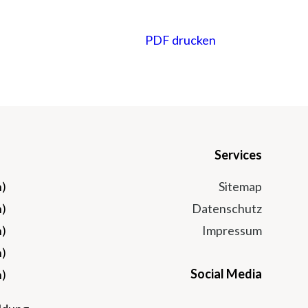
PDF drucken
Services
n)
Sitemap
n)
Datenschutz
n)
Impressum
n)
Social Media
n)
Instagram
Facebook
Twitter
Youtu