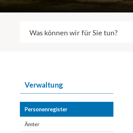
Suchbegriff
Inhaltsnavigation
Verwaltung
Personenregister
Ämter