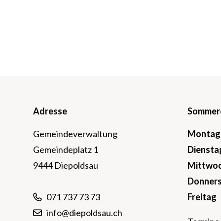
Footer
Adresse
Sommeröf
Gemeindeverwaltung
Mo
ntag
Gemeindeplatz 1
Di
ensta
9444 Diepoldsau
Mi
ttwo
Do
nner
Fr
eitag
071 737 73 73
info@diepoldsau.ch