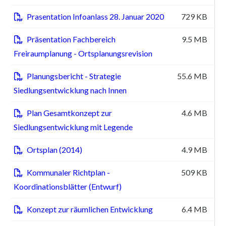
Prasentation Infoanlass 28. Januar 2020
729 KB
pd
Präsentation Fachbereich
9.5 MB
pd
Freiraumplanung - Ortsplanungsrevision
Planungsbericht - Strategie
55.6 MB
pd
Siedlungsentwicklung nach Innen
Plan Gesamtkonzept zur
4.6 MB
pd
Siedlungsentwicklung mit Legende
Ortsplan (2014)
4.9 MB
pd
Kommunaler Richtplan -
509 KB
pd
Koordinationsblätter (Entwurf)
Konzept zur räumlichen Entwicklung
6.4 MB
pd