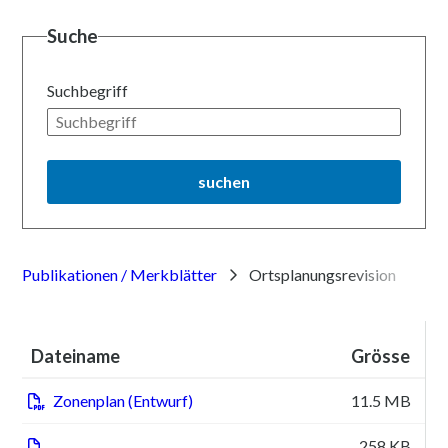
Suche
Suchbegriff
suchen
Publikationen / Merkblätter
Ortsplanungsrevision
Dateiname
Grösse
F
Zonenplan (Entwurf)
11.5 MB
pd
258 KB
pd