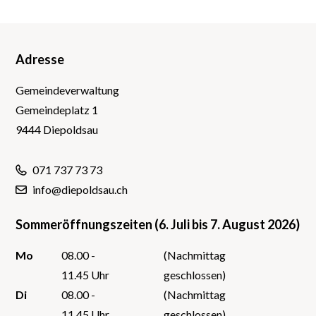
Adresse
Footer
Gemeindeverwaltung
Gemeindeplatz 1
9444 Diepoldsau
071 737 73 73
info@diepoldsau.ch
Sommeröffnungszeiten (6. Juli bis 7. August 2026)
Mo
08.00 -
(Nachmittag
11.45 Uhr
geschlossen)
Di
08.00 -
(Nachmittag
11.45 Uhr
geschlossen)